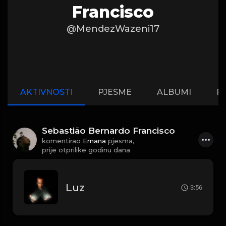
Francisco
@MendezWazeni17
AKTIVNOSTI
PJESME
ALBUMI
P
Sebastião Bernardo Francisco
komentirao
Emana
pjesma,
prije otprilike godinu dana
Luz
3:56