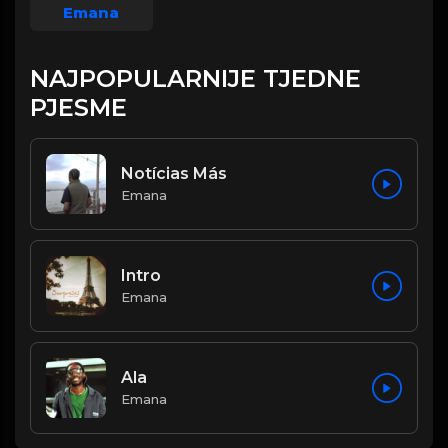
Emana
NAJPOPULARNIJE TJEDNE
PJESME
Notícias Más
Emana
Intro
Emana
Ala
Emana