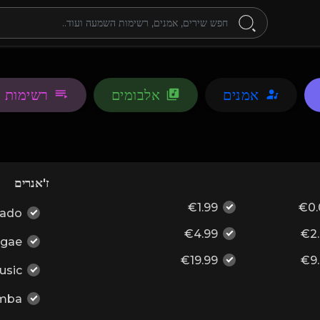
אמנים
אלבומים
רשימות 
ז'אנרים
€1.99
€0.
ado
€4.99
€2
gae
€19.99
€9
usic
mba