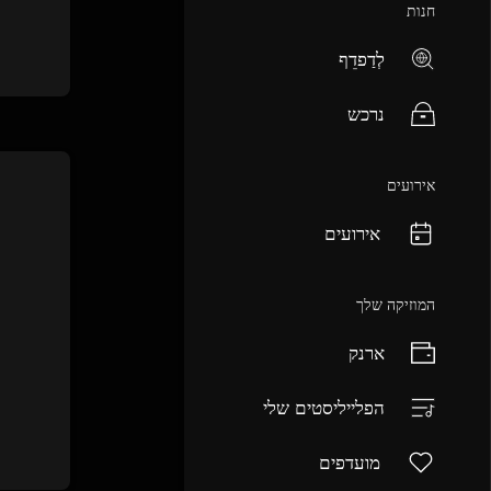
חנות
לְדַפדֵף
נרכש
אירועים
אירועים
המוזיקה שלך
ארנק
הפלייליסטים שלי
מועדפים