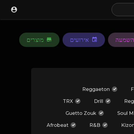
השמעה
אירועים
מוצרים
Reggaeton
F
TRX
Drill
Reg
Guetto Zouk
Soul M
Afrobeat
R&B
Kizo