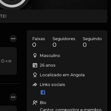
TEI
Faixas
Seguidores
Seguindo
0
0
0
Masculino
4:38
26 anos
Localizado em Angola
Links sociais
Bio
Cantor, compositor e membro