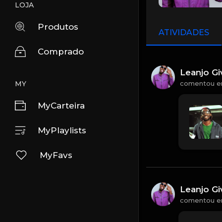
LOJA
Produtos
ATIVIDADES
Comprado
Leanjo Gi
comentou 
MY
MyCarteira
MyPlaylists
MyFavs
Leanjo Gi
comentou 