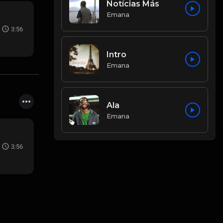
Notícias Más
Emana
3:56
Intro
Emana
Ala
Emana
3:56