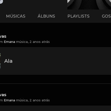
MÚSICAS
ÁLBUNS
PLAYLISTS
GOS
vas
em
Emana
música,
2 anos atrás
Ala
vas
em
Emana
música,
2 anos atrás