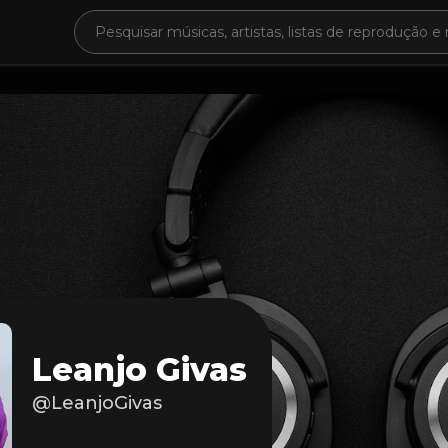
Leanjo Givas
@LeanjoGivas