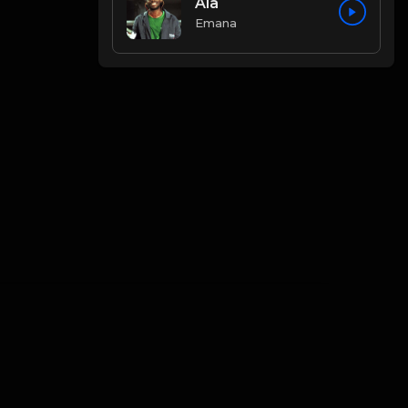
Ala
Emana