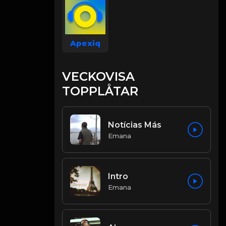
Apexiq
VECKOVISA
TOPPLÅTAR
Notícias Más
Emana
Intro
Emana